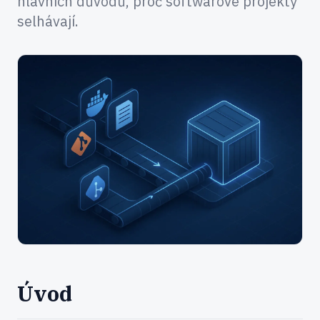
hlavních důvodů, proč softwarové projekty
selhávají.
Úvod