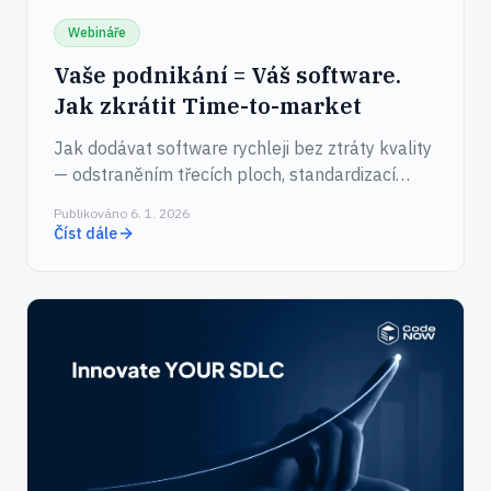
Webináře
Vaše podnikání = Váš software.
Jak zkrátit Time-to-market
Jak dodávat software rychleji bez ztráty kvality
— odstraněním třecích ploch, standardizací
dodávek a posílením vývojářů.
Publikováno 6. 1. 2026
Číst dále