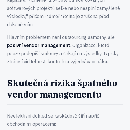
kapacitu. Nicméně "25–50% outsourcovaných
softwarových projektů selže nebo nesplní zamýšlené
výsledky," přičemž téměř třetina je zrušena před
dokončením.
Hlavním problémem není outsourcing samotný, ale
pasivní vendor management
. Organizace, které
pouze podepíší smlouvy a čekají na výsledky, typicky
ztrácejí viditelnost, kontrolu a vyjednávací páku.
Skutečná rizika špatného
vendor managementu
Neefektivní dohled se kaskádově šíří napříč
obchodními operacemi: