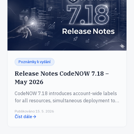
Poznámky k vydání
Release Notes CodeNOW 7.18 –
May 2026
CodeNOW 7.18 introduces account-wide labels
for all resources, simultaneous deployment to
multiple environments, and a new MCP server
Publikováno 15. 5. 2026
that wraps the CodeNOW API for AI agents.
Číst dále