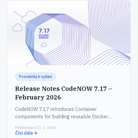
Poznámky k vydání
Release Notes CodeNOW 7.17 –
February 2026
CodeNOW 7.17 introduces Container
components for building reusable Docker
images and Vibe Coding Sessions for AI-assisted
Publikováno 17. 2. 2026
development directly in the cloud.
Číst dále