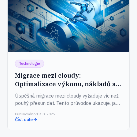
Technologie
Migrace mezi cloudy:
Optimalizace výkonu, nákladů a
bezpečnosti
Úspěšná migrace mezi cloudy vyžaduje víc než
pouhý přesun dat. Tento průvodce ukazuje, jak
snížit náklady, zvýšit výkon aplikací, splnit
Publikováno 19. 8. 2025
požadavky na shodu a celý přechod zvládnout s
Číst dále
jistotou.