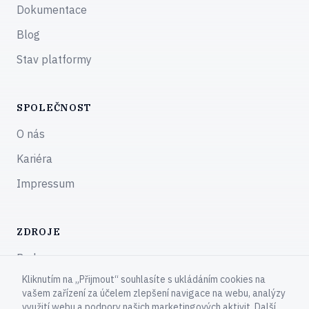
Dokumentace
Blog
Stav platformy
SPOLEČNOST
O nás
Kariéra
Impressum
ZDROJE
Podpora
Kliknutím na „Přijmout“ souhlasíte s ukládáním cookies na
Komunita
vašem zařízení za účelem zlepšení navigace na webu, analýzy
využití webu a podpory našich marketingových aktivit. Další