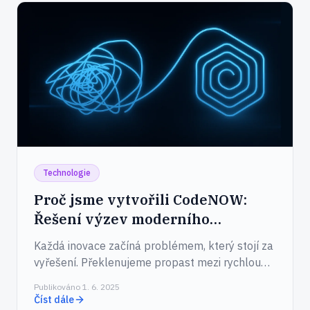
Technologie
Proč jsme vytvořili CodeNOW:
Řešení výzev moderního
dodávání softwaru v roce 2025
Každá inovace začíná problémem, který stojí za
vyřešení. Překlenujeme propast mezi rychlou
tvorbou nápadů a pomalým dodáváním.
Publikováno 1. 6. 2025
Číst dále