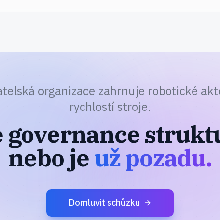
telská organizace zahrnuje robotické akté
rychlostí stroje.
e governance struktu
nebo je
už pozadu.
Domluvit schůzku