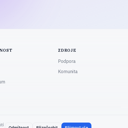
NOST
ZDROJE
Podpora
Komunita
um
Zásady ochrany osobních údajů
Obchodní podmínky
ití
Odmítnout
Přizpůsobit
Přijmout vše