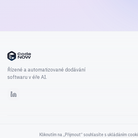
Řízené a automatizované dodávání
softwaru v éře AI.
LinkedIn
© 2026 CodeNOW®. Všechna práva vyhrazena.
Kliknutím na „Přijmout“ souhlasíte s ukládáním cook