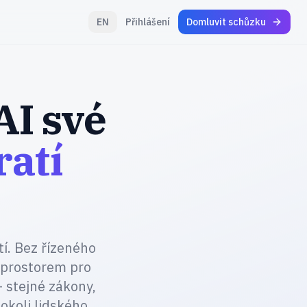
EN
Přihlášení
Domluvit schůzku
AI své
ratí
tí. Bez řízeného
 prostorem pro
– stejné zákony,
okoli lidského