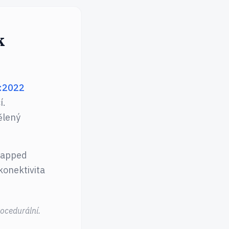
k
:2022
í.
ělený
-gapped
konektivita
rocedurální.