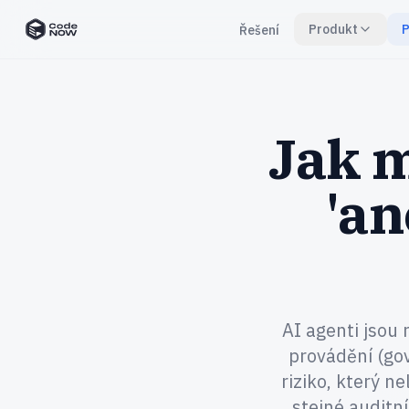
Produkt
P
Řešení
CodeNOW Home
Jak m
'an
AI agenti jsou 
provádění (go
riziko, který n
stejné auditn