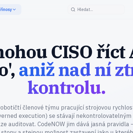
řínosy
ohou CISO říct 
o',
aniž nad ní zt
kontrolu.
robotičtí členové týmu pracující strojovou rychlos
verned execution) se stávají nekontrolovatelným
elze auditovat. CodeNOW jim dává jasná pravidla 
í stopy a stejnou možnost zastavení jako u kteréh