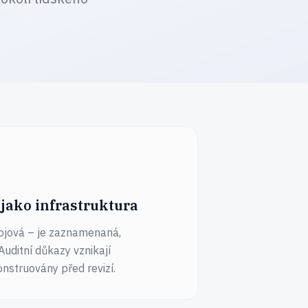
jako infrastruktura
rojová – je zaznamenaná,
Auditní důkazy vznikají
onstruovány před revizí.