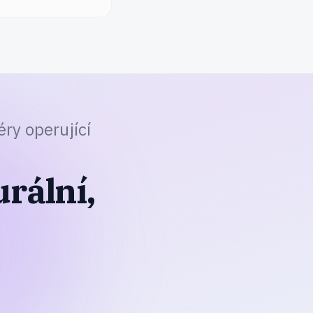
ry operující
rální,