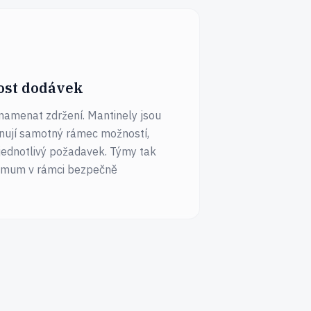
ost dodávek
namenat zdržení. Mantinely jsou
inují samotný rámec možností,
 jednotlivý požadavek. Týmy tak
imum v rámci bezpečně