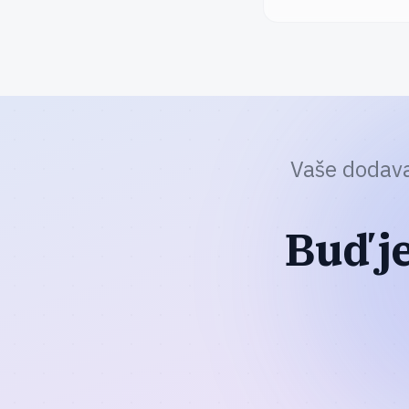
Vaše dodava
Buď j