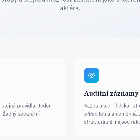
aktéra.
Auditní záznamy 
í stejná pravidla. Jeden
Každá akce – lidská i st
t. Žádný separátní
přiřaditelná a neměnná. 
strukturálně, nejsou rek